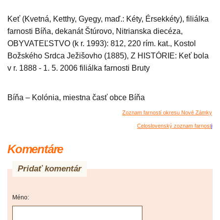
Keť (Kvetná, Ketthy, Gyegy, maď.: Kéty, Érsekkéty), filiálka
farnosti Bíňa, dekanát Štúrovo, Nitrianska diecéza,
OBYVATEĽSTVO (k r. 1993): 812, 220 rím. kat., Kostol
Božského Srdca Ježišovho (1885), Z HISTÓRIE: Keť bola
v r. 1888 - 1. 5. 2006 filiálka farnosti Bruty
Bíňa – Kolónia, miestna časť obce Bíňa
Zoznam farností okresu Nové Zámky
Celoslovenský zoznam farnost
i
Komentáre
Pridať komentár
Méno: