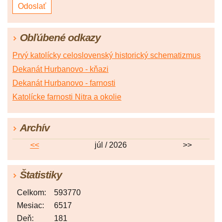
Obľúbené odkazy
Prvý katolícky celoslovenský historický schematizmus
Dekanát Hurbanovo - kňazi
Dekanát Hurbanovo - farnosti
Katolícke farnosti Nitra a okolie
Archív
<<
júl / 2026
>>
Štatistiky
Celkom:
593770
Mesiac:
6517
Deň:
181