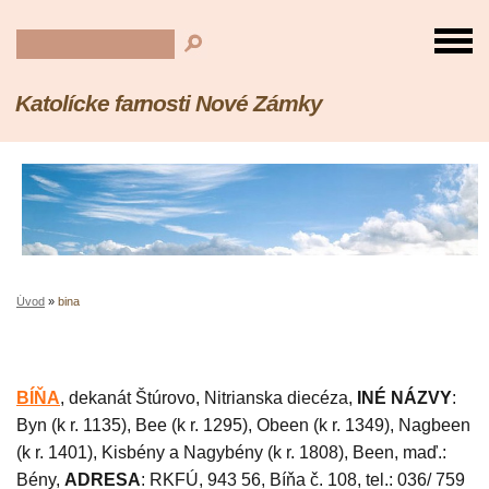
Katolícke farnosti Nové Zámky
Úvod
»
bina
BÍŇA
, dekanát Štúrovo, Nitrianska diecéza,
INÉ NÁZVY
:
Byn (k r. 1135), Bee (k r. 1295), Obeen (k r. 1349), Nagbeen
(k r. 1401), Kisbény a Nagybény (k r. 1808), Been, maď.:
Bény,
ADRESA
: RKFÚ, 943 56, Bíňa č. 108, tel.: 036/ 759