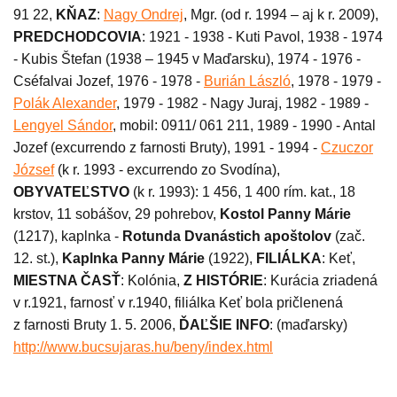
91 22,
KŇAZ
:
Nagy Ondrej
, Mgr. (od r. 1994 – aj k r. 2009),
PREDCHODCOVIA
: 1921 - 1938 - Kuti Pavol, 1938 - 1974
- Kubis Štefan (1938 – 1945 v Maďarsku), 1974 - 1976 -
Cséfalvai Jozef, 1976 - 1978 -
Burián László
, 1978 - 1979 -
Polák Alexander
, 1979 - 1982 - Nagy Juraj, 1982 - 1989 -
Lengyel Sándor
, mobil: 0911/ 061 211, 1989 - 1990 - Antal
Jozef (excurrendo z farnosti Bruty), 1991 - 1994 -
Czuczor
József
(k r. 1993 - excurrendo zo Svodína),
OBYVATEĽSTVO
(k r. 1993): 1 456, 1 400 rím. kat., 18
krstov, 11 sobášov, 29 pohrebov,
Kostol Panny Márie
(1217), kaplnka -
Rotunda Dvanástich apoštolov
(zač.
12. st.),
Kaplnka Panny Márie
(1922),
FILIÁLKA
: Keť,
MIESTNA ČASŤ
: Kolónia,
Z HISTÓRIE
: Kurácia zriadená
v r.1921, farnosť v r.1940, filiálka Keť bola pričlenená
z farnosti Bruty 1. 5. 2006,
ĎAĽŠIE INFO
: (maďarsky)
http://www.bucsujaras.hu/beny/index.html