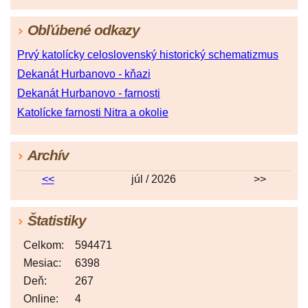
Obľúbené odkazy
Prvý katolícky celoslovenský historický schematizmus
Dekanát Hurbanovo - kňazi
Dekanát Hurbanovo - farnosti
Katolícke farnosti Nitra a okolie
Archív
<<
júl / 2026
>>
Štatistiky
Celkom:
594471
Mesiac:
6398
Deň:
267
Online:
4