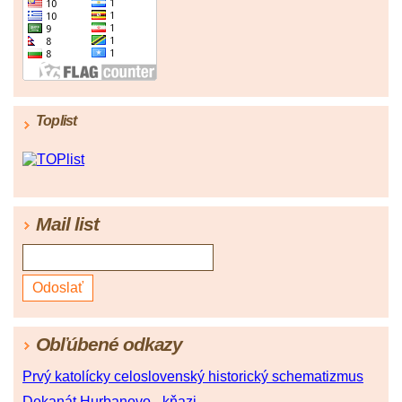
Toplist
Mail list
Obľúbené odkazy
Prvý katolícky celoslovenský historický schematizmus
Dekanát Hurbanovo - kňazi