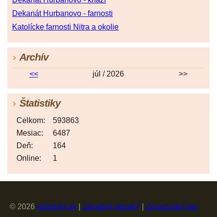
Dekanát Hurbanovo - farnosti
Katolícke farnosti Nitra a okolie
Archív
<<
júl / 2026
>>
Štatistiky
Celkom:
593863
Mesiac:
6487
Deň:
164
Online:
1
© 2026
eStránky.sk
|
Závadný obsah?
|
Zpracování dat