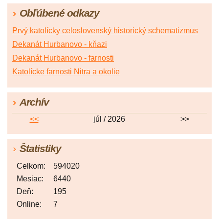
Obľúbené odkazy
Prvý katolícky celoslovenský historický schematizmus
Dekanát Hurbanovo - kňazi
Dekanát Hurbanovo - farnosti
Katolícke farnosti Nitra a okolie
Archív
<<
júl / 2026
>>
Štatistiky
Celkom:
594020
Mesiac:
6440
Deň:
195
Online:
7