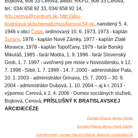
Bojková, 906 33 Cerová, alebo: RKFÚ, 906 33 Cerová,
tel.: 034/ 658 92 33, 034/ 658 92 14,
rkfu.cerova@centrum.sk
,
http://abu-
bratislava.sk/schematizmus/farnost-54-sk
, narodený 5. 4.
1946 v obci
Čataj
, ordinovaný 10. 6. 1973, 1973 - kaplán
Šurany
, 1976 - kaplán Nové Zámky, 1977 - kaplán Zlaté
Moravce, 1978 - kaplán Topoľčany, 1979 - farár Borský
Mikuláš, 1985 - farár Modra, 1. 9. 1996 - farár Slovenský
Grob, 1. 7. 1997 - uvoľnený pre misie v Novosibirsku, k 12.
7. 1998 - Sibír, 1. 7. 1999 - 14. 7. 2000 - administrátor Pata,
10. 1. 2003 - administrátor Grinava, 15. 7. 2003 – 30. 9.
2004 - administrátor Dubová, 1. 10. 2004 – aj k r. 2013 -
výpomoc Cerová, k 2. 4. 2006 - Domov sociálnych služieb,
Bojková, Cerová,
PRÍSLUŠNÝ K BRATISLAVSKEJ
ARCIDIECÉZE
Zoznam kňazov okresu Senec
Zoznam kňazov okresu Nové Zámky
Celoslovenský zoznam žijúcich kňazov, diakonov a bohoslovcov