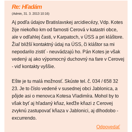
Re: Hľadám
(
Admin
,
31. 3. 2013
10:16
)
Aj podľa údajov Bratislavskej arcidiecézy, Vdp. Kotes
žije niekoľko km od farnosti Cerová v katastri obce,
ale v odľahlej časti, v Karpatoch, v ÚSS a pri kláštore.
Žiaľ bližší kontaktný údaj na ÚSS, či kláštor sa mi
nepodarilo zistiť - neuvádzajú ho. Pán Kotes je však
vedený aj ako výpomocný duchovný na fare v Cerovej
- viď kontakty vyššie.
Ešte je tu malá možnosť. Skúste tel. č. 034 / 658 32
23. Je to číslo vedené v susednej obci Jablonica, a
pôjde asi o menovca Kotesa Vladimíra. Mohol by to
však byť aj hľadaný kňaz, keďže kňazi z Cerovej
zvyknú zastupovať kňaza v Jablonici, aj dlhodobo -
excurrendo.
Odpovedať