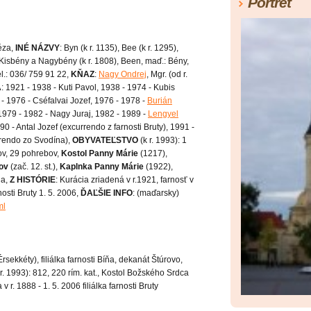
Portrét
céza,
INÉ NÁZVY
: Byn (k r. 1135), Bee (k r. 1295),
 Kisbény a Nagybény (k r. 1808), Been, maď.: Bény,
el.: 036/ 759 91 22,
KŇAZ
:
Nagy Ondrej
, Mgr. (od r.
A
: 1921 - 1938 - Kuti Pavol, 1938 - 1974 - Kubis
- 1976 - Cséfalvai Jozef, 1976 - 1978 -
Burián
 1979 - 1982 - Nagy Juraj, 1982 - 1989 -
Lengyel
90 - Antal Jozef (excurrendo z farnosti Bruty), 1991 -
rrendo zo Svodína),
OBYVATEĽSTVO
(k r. 1993): 1
šov, 29 pohrebov,
Kostol Panny Márie
(1217),
ov
(zač. 12. st.),
Kaplnka Panny Márie
(1922),
ia,
Z HISTÓRIE
: Kurácia zriadená v r.1921, farnosť v
nosti Bruty 1. 5. 2006,
ĎAĽŠIE INFO
: (maďarsky)
ml
rsekkéty), filiálka farnosti Bíňa, dekanát Štúrovo,
 1993): 812, 220 rím. kat., Kostol Božského Srdca
r. 1888 - 1. 5. 2006 filiálka farnosti Bruty