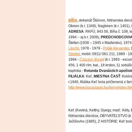
BÍŇA
, dekanát Štúrovo, Nitrianska die
Obeen (k r. 1349), Nagbeen (k r. 1401),
ADRESA
: RKFÚ, 943 56, Bíňa č. 108, t
1994 – aj k r. 2009),
PREDCHODCOVI
Štefan (1938 – 1945 v Maďarsku), 1974 
László
, 1978 - 1979 -
Polák Alexander
,
Sándor
, mobil: 0911/ 061 211, 1989 - 19
1994 -
Czuczor József
(k r. 1993 - excu
456, 1 400 rím. kat., 18 krstov, 11 sobá
kaplnka -
Rotunda Dvanástich apoštol
FILIÁLKA
: Keť,
MIESTNA ČASŤ
: Kolón
r.1940, filiálka Keť bola pričlenená z far
http://www.bucsujaras.hu/beny/index.ht
Keť (Kvetná, Ketthy, Gyegy, maď.: Kéty, É
Nitrianska diecéza, OBYVATEĽSTVO (k r.
Ježišovho (1885), Z HISTÓRIE: Keť bola v 