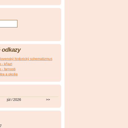
 odkazy
slovenský historický schematizmus
 - kňazi
- farnosti
itra a okolie
júl / 2026
>>
7