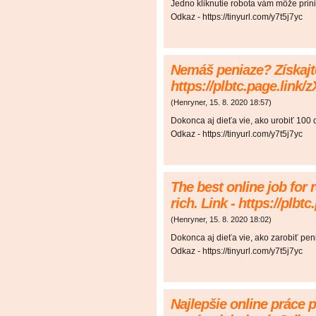
Jedno kliknutie robota vám môže prinie
Odkaz - https://tinyurl.com/y7t5j7yc
Nemáš peniaze? Získajte
https://plbtc.page.link/
(
Henryner
,
15. 8. 2020
18:57
)
Dokonca aj dieťa vie, ako urobiť 100
Odkaz - https://tinyurl.com/y7t5j7yc
The best online job for 
rich. Link - https://plbt
(
Henryner
,
15. 8. 2020
18:02
)
Dokonca aj dieťa vie, ako zarobiť pe
Odkaz - https://tinyurl.com/y7t5j7yc
Najlepšie online práce 