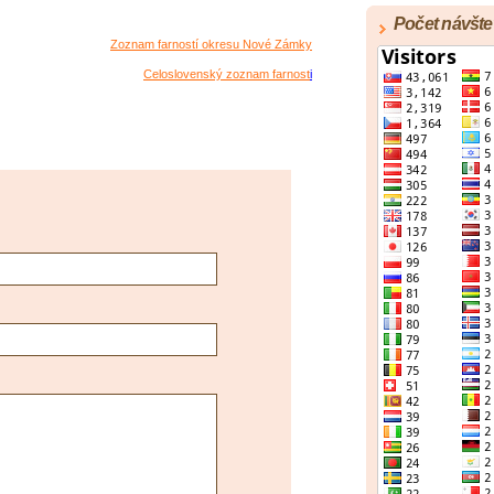
Počet návšte
Zoznam farností okresu Nové Zámky
Celoslovenský zoznam farnost
i