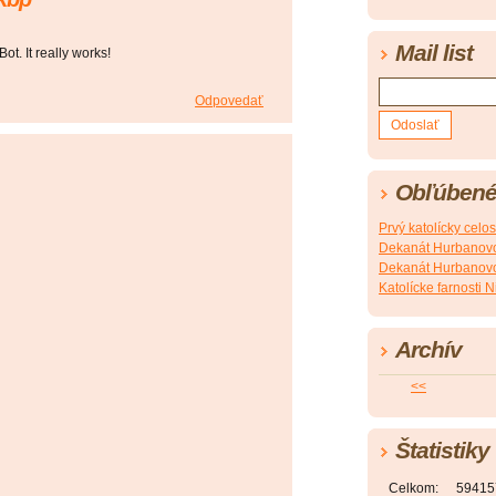
Mail list
ot. It really works!
Odpovedať
Obľúbené
Prvý katolícky celo
Dekanát Hurbanovo
Dekanát Hurbanovo 
Katolícke farnosti N
Archív
<<
Štatistiky
Celkom:
59415