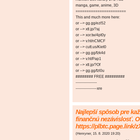
manga, game, anime, 3D
=======================
This and much more here:
or --> gg.gg/ezl52
or --> xtl.jp/?aj
or --> xor.tw/4pt0y
or --> v.ht/nCMCF
or --> cutt.us/Kiet0
or --> gg.gg/fzk4d
or --> v.ht/Pap1
or --> xtl.jp/?Of
or --> gg.gg/fzl0u
######## FREE #########
-----------------
-----------------xre
Najlepší spôsob pre kaž
finančnú nezávislosť. O
https://plbtc.page.link/
(
Henryner
,
15. 8. 2020
19:20
)