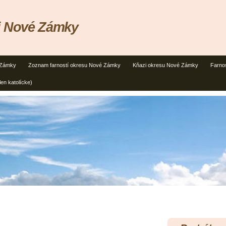
ti Nové Zámky
 Zámky
Zoznam farností okresu Nové Zámky
Kňazi okresu Nové Zámky
Farno
en katolícke)