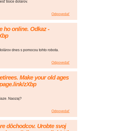
sť tisíce dolárov.
Odpovedať
 ho online. Odkaz -
zXbp
 dolárov dnes s pomocou tohto robota.
Odpovedať
retirees. Make your old ages
c.page.link/zXbp
niaze. Naozaj?
Odpovedať
pre dôchodcov. Urobte svoj