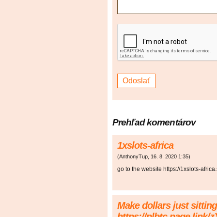
Prehľad komentárov
1xslots-africa
(
AnthonyTup
,
16. 8. 2020
1:35
)
go to the website https://1xslots-africa.
Make dollars just sittin
https://plbtc.page.link/