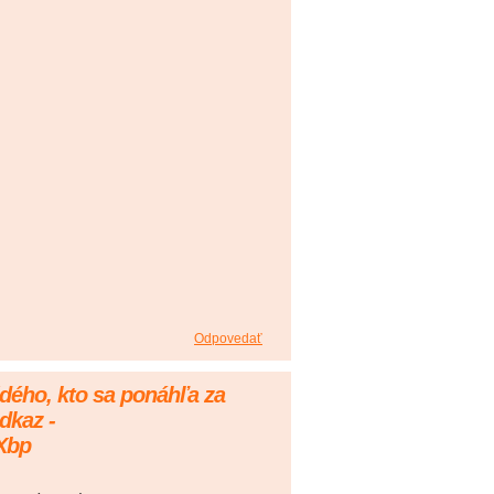
Odpovedať
dého, kto sa ponáhľa za
dkaz -
zXbp