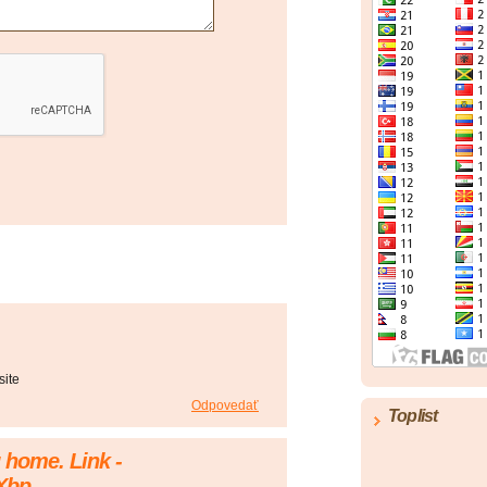
site
Odpovedať
Toplist
g home. Link -
zXbp