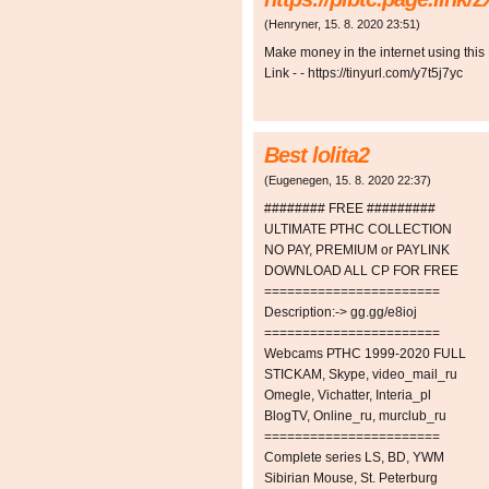
(
Henryner
,
15. 8. 2020
23:51
)
Make money in the internet using this B
Link - - https://tinyurl.com/y7t5j7yc
Best lolita2
(
Eugenegen
,
15. 8. 2020
22:37
)
######## FREE #########
ULTIMATE РТНС COLLECTION
NO PAY, PREMIUM or PAYLINK
DOWNLOAD ALL СР FOR FREE
=======================
Description:-> gg.gg/e8ioj
=======================
Webcams РТНС 1999-2020 FULL
STICKAM, Skype, video_mail_ru
Omegle, Vichatter, Interia_pl
BlogTV, Online_ru, murclub_ru
=======================
Complete series LS, BD, YWM
Sibirian Mouse, St. Peterburg