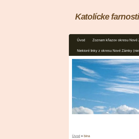
Katolícke farnos
Úvod
Zoznam kňazov okresu Nové
Niektoré linky z okresu Nové Zámky (niel
Úvod
»
bina